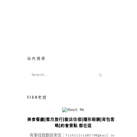
站內搜尋
FISH老妞
美食餐廳|蜜月旅行|飯店住宿|隱形眼鏡|背包客攻
略|約會景點 都在這
有事找我歡迎來信：fishsilvia8319@gmail.com