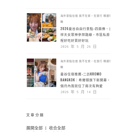
海外景點住宿
我不在家，在旅行
精選特
輯
2026曼谷自由行景點-四面佛、吉
祥天女眾神參拜路線，市區私房行
程好吃好買好好玩
2026 年 5 月 26 日
海外景點住宿
我不在家，在旅行
精選特
輯
曼谷住宿推薦-二訪KROMO
BANGKOK｜希爾頓旗下新開幕，一
個月內我就住了兩次有夠愛
2026 年 5 月 14 日
文章分類
展開全部
|
收合全部