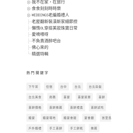
我不在家，在旅行
食食刻刻時時樂
WEDDINGS老編婚禮人
老屋翻新裝潢新家細節控
懶惰OL穿搭美妝珠寶日常
愛唷喂呀
不負責酒醉吧台
佛心來的
精選特輯
熱門關鍵字
下午茶
住宿
台中
台北
台北染髮
台北美食
商務
喜宴
喜宴菜單
喜餅
喜餅價格
喜餅推薦
喜餅禮盒
喜餅試吃
婚宴
婚宴場地
婚宴會館
宴會廳
峇里島
戶外婚禮
手工喜餅
手工餅乾
推薦