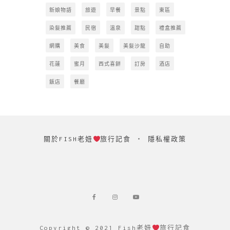
新娘物語
旅遊
早餐
景點
東區
染髮推薦
民宿
溫泉
甜點
禮盒推薦
網購
美食
美髮
美髮沙龍
自助
花蓮
蜜月
西式喜餅
訂房
酒店
飯店
餐廳
關於FISH老妞
旅行記食
‧
隱私權政策
Copyright © 2021 Fish老妞
旅行記食