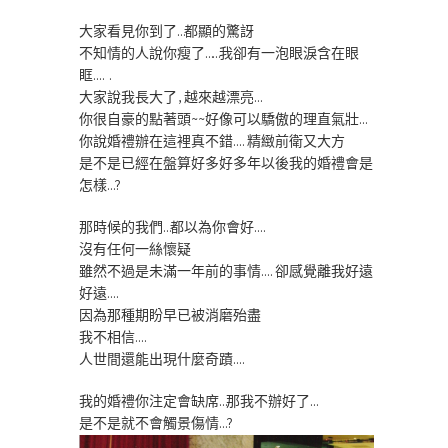
大家看見你到了…都顯的驚訝
不知情的人說你瘦了……我卻有一泡眼淚含在眼
眶…..
大家說我長大了,越來越漂亮…
你很自豪的點著頭~~好像可以驕傲的理直氣壯…
你說婚禮辦在這裡真不錯….精緻前衛又大方
是不是已經在盤算好多好多年以後我的婚禮會是
怎樣…?
那時候的我們…都以為你會好….
沒有任何一絲懷疑
雖然不過是未滿一年前的事情….卻感覺離我好遠
好遠….
因為那種期盼早已被消磨殆盡
我不相信….
人世間還能出現什麼奇蹟….
我的婚禮你注定會缺席…那我不辦好了…
是不是就不會觸景傷情…?