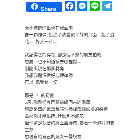
Facebook
Messenger
Line
Teleg
Share
毫不掩飾的出現在我面前….
像一顆炸彈,投進了我看似平靜的海面……起了浪
花…..好大一片….
我記得它的存在,卻是個不熟的朋友拍的…
想要….也不知道該去哪裡討….
剛剛出現在那個轉角
我想我還沒做好心理準備
可以…承受這一切…
那是ཀ年的初夏
5月,你剛從鬼門關前繞回來的季節
興高采烈的邀請我陪你參加瑋倫姊姊的婚禮
雖然你才剛出院,什麼也不能吃
但你還是執著的纏上護腰帶,帶著一壺泡好的養
生茶
想親自給自己的姪女一聲祝福