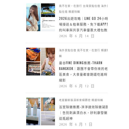
我不在家，在旅行
台灣景點住宿
海外景
點住宿
精選特輯
2026出遊攻略｜LINE GO 24小時機
場接送＆租車服務，免下載APP預
約叫車與共享汽車優惠大禮包教學
2026 年 6 月 14 日
海外景點住宿
我不在家，在旅行
精選特
輯
曼谷FINE DINING推薦-THARN
BANGKOK｜跟團不會帶你來的老城
區美食，大食量都會飽還吃進時空
縮影
2026 年 6 月 12 日
老屋翻新裝潢新家細節控
精選特輯
浴室除黴推薦-淨淨速效除黴凝膠
｜告別刺鼻漂白水，矽利康發黴靠
這瓶超神
2026 年 6 月 1 日