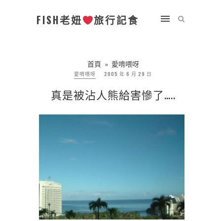
FISH老妞
旅行記食
首頁
»
愛唷喂呀
愛唷喂呀
2005 年 6 月 29 日
真是被沾人熊給害慘了…..