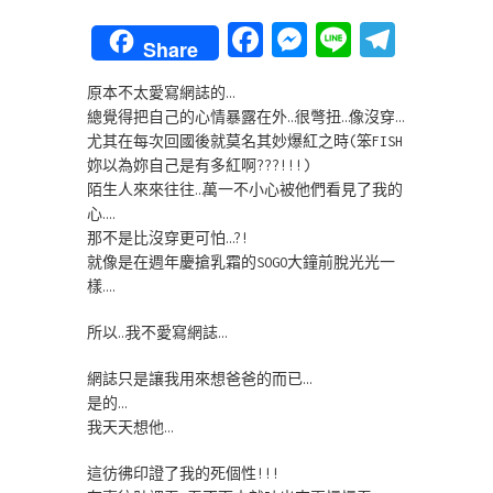
Facebook
Messenger
Line
Teleg
Share
原本不太愛寫網誌的…
總覺得把自己的心情暴露在外…很彆扭…像沒穿…
尤其在每次回國後就莫名其妙爆紅之時(笨FISH
妳以為妳自己是有多紅啊???!!!)
陌生人來來往往…萬一不小心被他們看見了我的
心….
那不是比沒穿更可怕…?!
就像是在週年慶搶乳霜的SOGO大鐘前脫光光一
樣….
所以…我不愛寫網誌…
網誌只是讓我用來想爸爸的而已…
是的…
我天天想他…
這彷彿印證了我的死個性!!!