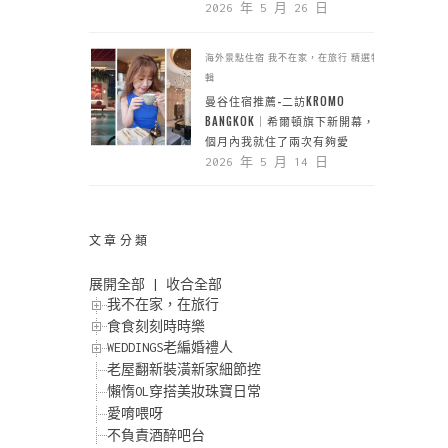
2026 年 5 月 26 日
海外景點住宿
我不在家，在旅行
精選特
輯
曼谷住宿推薦-二訪KROMO
BANGKOK｜希爾頓旗下新開幕，一
個月內我就住了兩次有夠愛
2026 年 5 月 14 日
文章分類
展開全部
|
收合全部
我不在家，在旅行
食食刻刻時時樂
WEDDINGS老編婚禮人
老屋翻新裝潢新家細節控
懶惰OL穿搭美妝珠寶日常
愛唷喂呀
不負責酒醉吧台