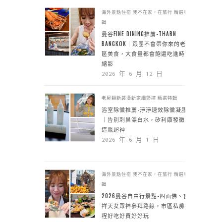
海外景點住宿
我不在家，在旅行
精選特
輯
曼谷FINE DINING推薦-THARN
BANGKOK｜跟團不會帶你來的老城
區美食，大食量都會飽還吃進時空
縮影
2026 年 6 月 12 日
老屋翻新裝潢新家細節控
精選特輯
浴室除黴推薦-淨淨速效除黴凝膠
｜告別刺鼻漂白水，矽利康發黴靠
這瓶超神
2026 年 6 月 1 日
海外景點住宿
我不在家，在旅行
精選特
輯
2026曼谷自由行景點-四面佛、吉
祥天女眾神參拜路線，市區私房行
程好吃好買好好玩