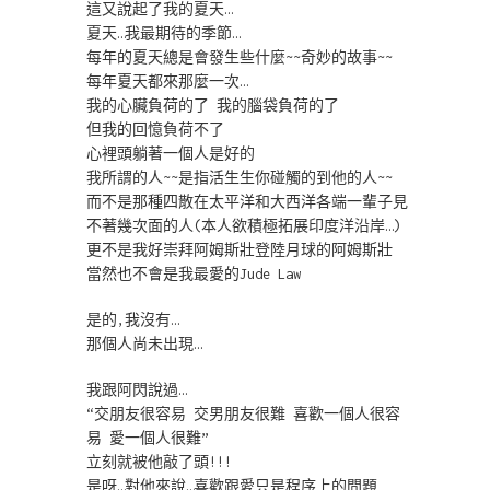
這又說起了我的夏天…
夏天…我最期待的季節…
每年的夏天總是會發生些什麼~~奇妙的故事~~
每年夏天都來那麼一次…
我的心臟負荷的了 我的腦袋負荷的了
但我的回憶負荷不了
心裡頭躺著一個人是好的
我所謂的人~~是指活生生你碰觸的到他的人~~
而不是那種四散在太平洋和大西洋各端一輩子見
不著幾次面的人(本人欲積極拓展印度洋沿岸…)
更不是我好崇拜阿姆斯壯登陸月球的阿姆斯壯
當然也不會是我最愛的Jude Law
是的,我沒有…
那個人尚未出現…
我跟阿閃說過…
“交朋友很容易 交男朋友很難 喜歡一個人很容
易 愛一個人很難”
立刻就被他敲了頭!!!
是呀…對他來說…喜歡跟愛只是程序上的問題