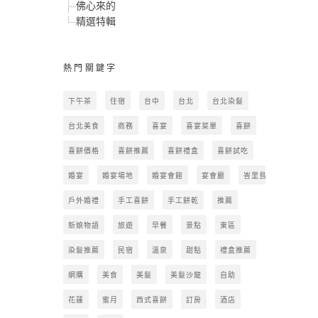
佛心來的
精選特輯
熱門關鍵字
下午茶
住宿
台中
台北
台北染髮
台北美食
商務
喜宴
喜宴菜單
喜餅
喜餅價格
喜餅推薦
喜餅禮盒
喜餅試吃
婚宴
婚宴場地
婚宴會館
宴會廳
峇里島
戶外婚禮
手工喜餅
手工餅乾
推薦
新娘物語
旅遊
早餐
景點
東區
染髮推薦
民宿
溫泉
甜點
禮盒推薦
網購
美食
美髮
美髮沙龍
自助
花蓮
蜜月
西式喜餅
訂房
酒店