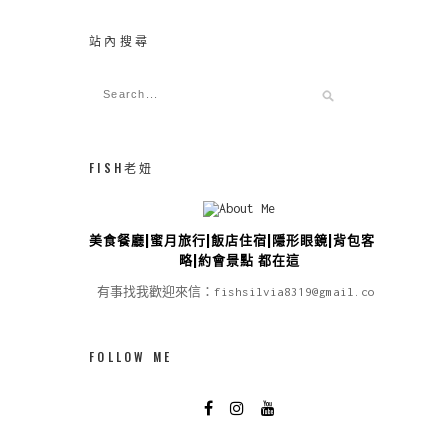
站內搜尋
FISH老妞
美食餐廳|蜜月旅行|飯店住宿|隱形眼鏡|背包客攻
略|約會景點 都在這
有事找我歡迎來信：fishsilvia8319@gmail.com
FOLLOW ME