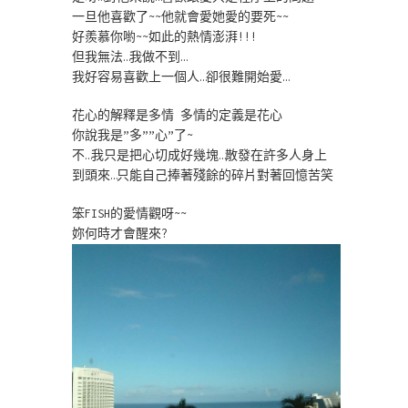
一旦他喜歡了~~他就會愛她愛的要死~~
好羨慕你喲~~如此的熱情澎湃!!!
但我無法…我做不到…
我好容易喜歡上一個人…卻很難開始愛…
花心的解釋是多情 多情的定義是花心
你說我是”多””心”了~
不…我只是把心切成好幾塊…散發在許多人身上
到頭來…只能自己捧著殘餘的碎片對著回憶苦笑
笨FISH的愛情觀呀~~
妳何時才會醒來?