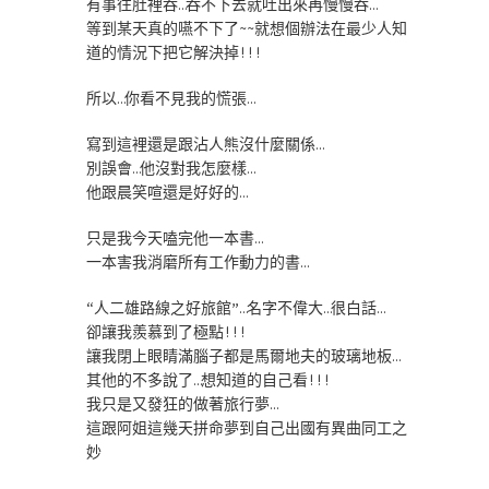
有事往肚裡吞…吞不下去就吐出來再慢慢吞…
等到某天真的嚥不下了~~就想個辦法在最少人知
道的情況下把它解決掉!!!
所以…你看不見我的慌張…
寫到這裡還是跟沾人熊沒什麼關係…
別誤會…他沒對我怎麼樣…
他跟晨笑喧還是好好的…
只是我今天嗑完他一本書…
一本害我消磨所有工作動力的書…
“人二雄路線之好旅館”…名字不偉大…很白話…
卻讓我羨慕到了極點!!!
讓我閉上眼睛滿腦子都是馬爾地夫的玻璃地板…
其他的不多說了…想知道的自己看!!!
我只是又發狂的做著旅行夢…
這跟阿姐這幾天拼命夢到自己出國有異曲同工之
妙