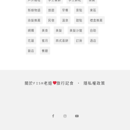
新娘物語
旅遊
早餐
景點
東區
染髮推薦
民宿
溫泉
甜點
禮盒推薦
網購
美食
美髮
美髮沙龍
自助
花蓮
蜜月
西式喜餅
訂房
酒店
飯店
餐廳
關於FISH老妞
旅行記食
‧
隱私權政策