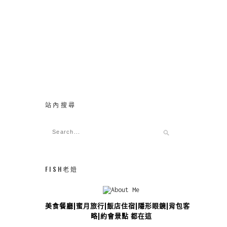
站內搜尋
FISH老妞
美食餐廳|蜜月旅行|飯店住宿|隱形眼鏡|背包客攻
略|約會景點 都在這