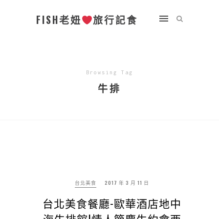
FISH老妞
旅行記食
Browsing Tag
牛排
台北美食
2017 年 3 月 11 日
台北美食餐廳-歐華酒店地中
海牛排館|情人節慶生約會西