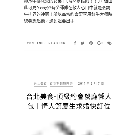
師承牛排教父的女弟子(當然是假的！！)，但由
此可見Danny鄧有癸師傅在敝人心目中就是烹調
牛排界的神啊！所以每當約會要享用鮮牛大餐時
總老想起他，遇到姐要出手……
CONTINUE READING
台北美食
食食刻刻時時樂
2014 年 7 月 7 日
台北美食-頂級約會餐廳懶人
包｜情人節慶生求婚快訂位