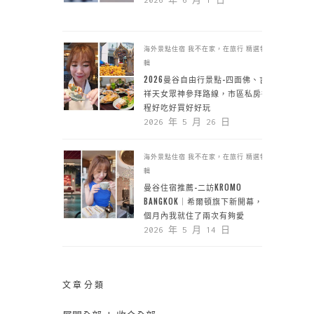
海外景點住宿
我不在家，在旅行
精選特
輯
2026曼谷自由行景點-四面佛、吉
祥天女眾神參拜路線，市區私房行
程好吃好買好好玩
2026 年 5 月 26 日
海外景點住宿
我不在家，在旅行
精選特
輯
曼谷住宿推薦-二訪KROMO
BANGKOK｜希爾頓旗下新開幕，一
個月內我就住了兩次有夠愛
2026 年 5 月 14 日
文章分類