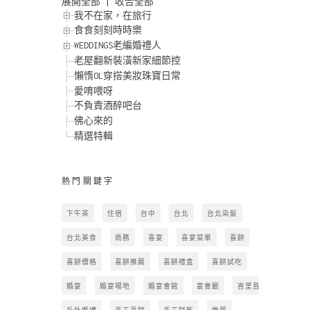
展開全部
|
收合全部
我不在家，在旅行
食食刻刻時時樂
WEDDINGS老編婚禮人
老屋翻新裝潢新家細節控
懶惰OL穿搭美妝珠寶日常
愛唷喂呀
不負責酒醉吧台
佛心來的
精選特輯
熱門關鍵字
下午茶
住宿
台中
台北
台北染髮
台北美食
商務
喜宴
喜宴菜單
喜餅
喜餅價格
喜餅推薦
喜餅禮盒
喜餅試吃
婚宴
婚宴場地
婚宴會館
宴會廳
峇里島
戶外婚禮
手工喜餅
手工餅乾
推薦