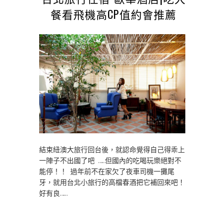
餐看飛機高CP值約會推薦
結束紐澳大旅行回台後，就認命覺得自己得乖上
一陣子不出國了吧 ……但國內的吃喝玩樂絕對不
能停！！ 過年前不在家欠了夜車司機一攤尾
牙，就用台北小旅行的高檔春酒把它補回來吧！
好有良……