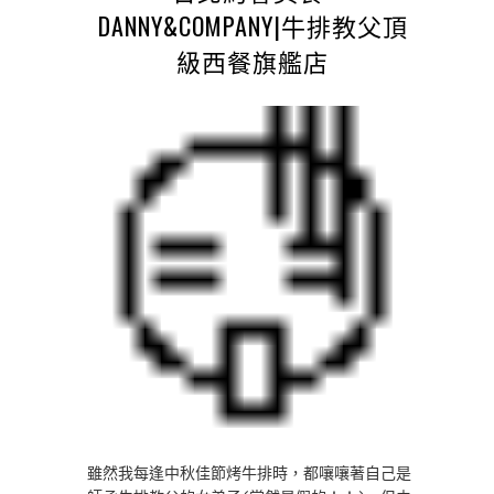
DANNY&COMPANY|牛排教父頂
級西餐旗艦店
雖然我每逢中秋佳節烤牛排時，都嚷嚷著自己是