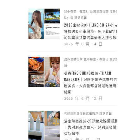
我不在家，在旅行
台灣景點住宿
海外景
點住宿
精選特輯
2026出遊攻略｜LINE GO 24小時機
場接送＆租車服務，免下載APP預
約叫車與共享汽車優惠大禮包教學
2026 年 6 月 14 日
海外景點住宿
我不在家，在旅行
精選特
輯
曼谷FINE DINING推薦-THARN
BANGKOK｜跟團不會帶你來的老城
區美食，大食量都會飽還吃進時空
縮影
2026 年 6 月 12 日
老屋翻新裝潢新家細節控
精選特輯
浴室除黴推薦-淨淨速效除黴凝膠
｜告別刺鼻漂白水，矽利康發黴靠
這瓶超神
2026 年 6 月 1 日