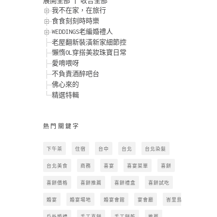
展開全部
|
收合全部
我不在家，在旅行
食食刻刻時時樂
WEDDINGS老編婚禮人
老屋翻新裝潢新家細節控
懶惰OL穿搭美妝珠寶日常
愛唷喂呀
不負責酒醉吧台
佛心來的
精選特輯
熱門關鍵字
下午茶
住宿
台中
台北
台北染髮
台北美食
商務
喜宴
喜宴菜單
喜餅
喜餅價格
喜餅推薦
喜餅禮盒
喜餅試吃
婚宴
婚宴場地
婚宴會館
宴會廳
峇里島
戶外婚禮
手工喜餅
手工餅乾
推薦