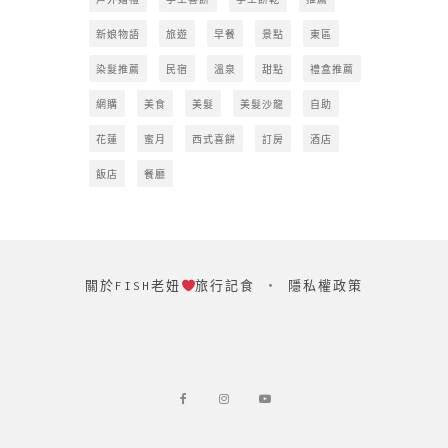
新娘物語
旅遊
早餐
景點
東區
染髮推薦
民宿
溫泉
甜點
禮盒推薦
網購
美食
美髮
美髮沙龍
自助
花蓮
蜜月
西式喜餅
訂房
酒店
飯店
餐廳
關於FISH老妞
旅行記食
‧
隱私權政策