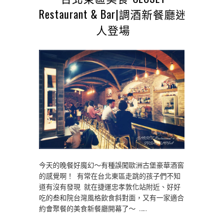
Restaurant & Bar|調酒新餐廳迷
人登場
今天的晚餐好魔幻～有種誤闖歐洲古堡豪華酒窖
的感覺啊！ 有常在台北東區走跳的孩子們不知
道有沒有發現 就在捷運忠孝敦化站附近、好好
吃的叁和院台灣風格飲食斜對面，又有一家適合
約會聚餐的美食新餐廳開幕了～ ……