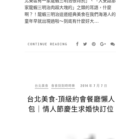
北東區有一家龍蝦三明治很特別」、「大安路那
家龍蝦三明治肉超大塊的」之類的耳語，什麼
啊？！龍蝦三明治這道經典美食在我們海港人的
童年早就出現過啦～到底有什麼好大……
CONTINUE READING
台北美食
食食刻刻時時樂
2014 年 7 月 7 日
台北美食-頂級約會餐廳懶人
包｜情人節慶生求婚快訂位