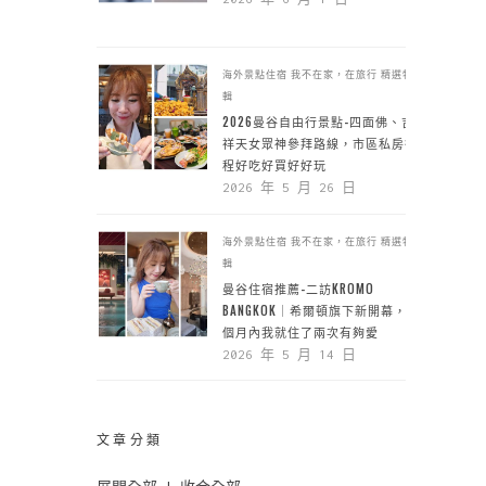
海外景點住宿
我不在家，在旅行
精選特
輯
2026曼谷自由行景點-四面佛、吉
祥天女眾神參拜路線，市區私房行
程好吃好買好好玩
2026 年 5 月 26 日
海外景點住宿
我不在家，在旅行
精選特
輯
曼谷住宿推薦-二訪KROMO
BANGKOK｜希爾頓旗下新開幕，一
個月內我就住了兩次有夠愛
2026 年 5 月 14 日
文章分類