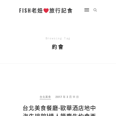
FISH老妞
旅行記食
Browsing Tag
約會
台北美食
2017 年 3 月 11 日
台北美食餐廳-歐華酒店地中
海牛排館|情人節慶生約會西