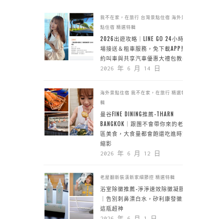
我不在家，在旅行
台灣景點住宿
海外景
點住宿
精選特輯
2026出遊攻略｜LINE GO 24小時機
場接送＆租車服務，免下載APP預
約叫車與共享汽車優惠大禮包教學
2026 年 6 月 14 日
海外景點住宿
我不在家，在旅行
精選特
輯
曼谷FINE DINING推薦-THARN
BANGKOK｜跟團不會帶你來的老城
區美食，大食量都會飽還吃進時空
縮影
2026 年 6 月 12 日
老屋翻新裝潢新家細節控
精選特輯
浴室除黴推薦-淨淨速效除黴凝膠
｜告別刺鼻漂白水，矽利康發黴靠
這瓶超神
2026 年 6 月 1 日