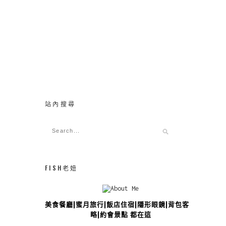
站內搜尋
FISH老妞
美食餐廳|蜜月旅行|飯店住宿|隱形眼鏡|背包客攻
略|約會景點 都在這