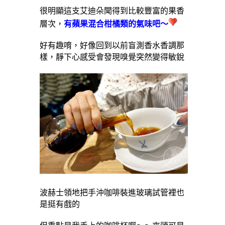
很明顯這支艾迪朵聞得到比較豐富的果香
層次，
有蘋果混合柑橘類的氣味吧～
好有趣唷，好像回到以前盲測香水香調那
樣，靜下心感受會發現嗅覺突然變得敏銳
波赫士領地把手沖咖啡裝進玻璃試管裡也
是挺有戲的