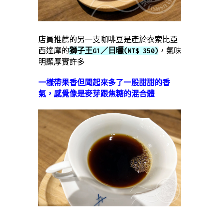
店員推薦的另一支咖啡豆是產於衣索比亞
西達摩的
獅子王G1／日曬(NT$ 350)
，氣味
明顯厚實許多
一樣帶果香但聞起來多了一股甜甜的香
氣，感覺像是麥芽跟焦糖的混合體