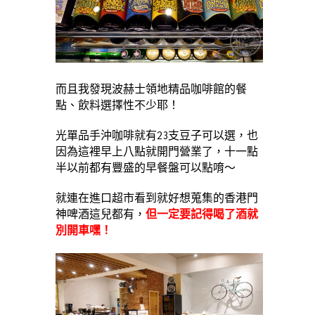
而且我發現波赫士領地精品咖啡館的餐
點、飲料選擇性不少耶！
光單品手沖咖啡就有23支豆子可以選，也
因為這裡早上八點就開門營業了，十一點
半以前都有豐盛的早餐盤可以點唷～
就連在進口超市看到就好想蒐集的香港門
神啤酒這兒都有，
但一定要記得喝了酒就
別開車嘿！