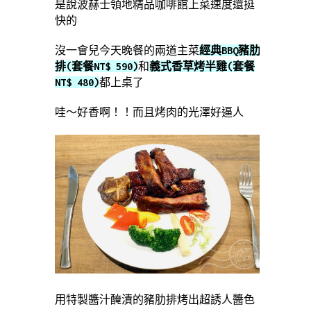
是說波赫士領地精品咖啡館上菜速度還挺
快的
沒一會兒今天晚餐的兩道主菜
經典BBQ豬肋
排(套餐NT$ 590)
和
義式香草烤半雞(套餐
NT$ 480)
都上桌了
哇～好香啊！！而且烤肉的光澤好逼人
用特製醬汁醃漬的豬肋排烤出超誘人醬色