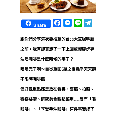
Facebook
Messenger
Line
Teleg
Share
跟你們分享這次要推薦的台北大直咖啡廳
之前，我有認真想了一下上回放慢腳步專
注喝咖啡是什麼時候的事了？
噢噢完了啊～自從重回GIA之後幾乎天天跑
不限時咖啡館
但好像重點都是放在看書、寫稿、拍照、
觀察裝潢、研究美食甜點菜單……反而「喝
咖啡」、「享受手沖咖啡」這件事變成了