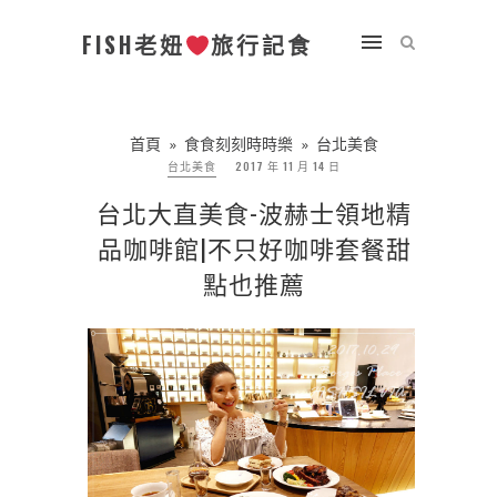
FISH老妞
旅行記食
首頁
»
食食刻刻時時樂
»
台北美食
台北美食
2017 年 11 月 14 日
台北大直美食-波赫士領地精
品咖啡館|不只好咖啡套餐甜
點也推薦