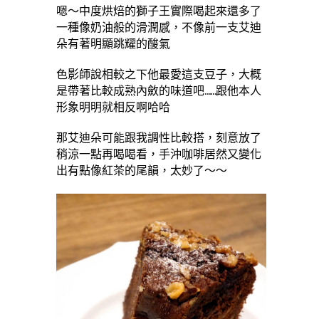
嗯～中度烘焙的獅子王實際喝起來還多了
一種像奶油般的滑潤感，不像前一支艾迪
朵有著明顯跳耀的酸氣
色影師說相較之下他最愛這支豆子，大概
是帶著比較成熟內斂的味道吧……跟他本人
形象明明就相反啊哈哈
那艾迪朵可能跟我調性比較搭，刻意放了
稍涼一點再喝喝看，
手沖咖啡
居然又變化
出有點像紅茶的尾韻，太妙了～～