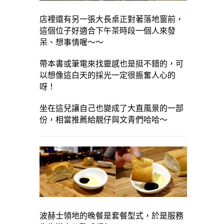
店裡還有另一張大長桌正對著落地窗前，
這個位子好適合下午茶時段一個人來發
呆、想事情喔～～
帶本書或筆電來找靈感也是挺不錯的，可
以想像這白天的採光一定很振奮人心的
呀！
坐在這兒讓自己也變成了大直風景的一部
份，相當推薦給靚仔與文青們哈哈～
波赫士領地的晚餐是套餐型式，於是服務