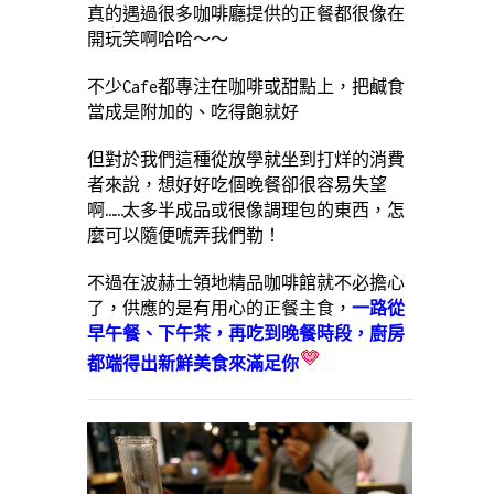
真的遇過很多咖啡廳提供的正餐都很像在
開玩笑啊哈哈～～
不少Cafe都專注在咖啡或甜點上，把鹹食
當成是附加的、吃得飽就好
但對於我們這種從放學就坐到打烊的消費
者來說，想好好吃個晚餐卻很容易失望
啊……太多半成品或很像調理包的東西，怎
麼可以隨便唬弄我們勒！
不過在波赫士領地精品咖啡館就不必擔心
了，供應的是有用心的正餐主食，
一路從
早午餐、下午茶，再吃到晚餐時段，廚房
都端得出新鮮美食來滿足你