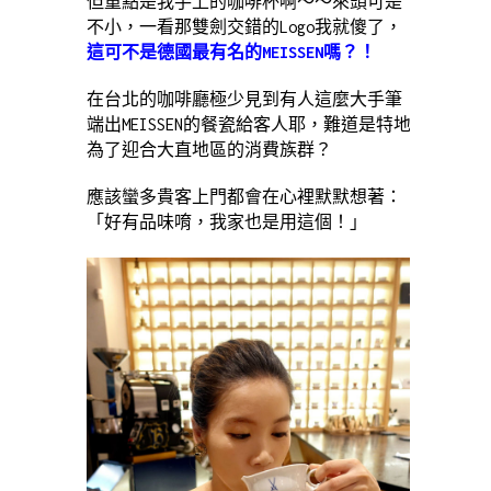
但重點是我手上的咖啡杯啊～～來頭可是
不小，一看那雙劍交錯的Logo我就傻了，
這可不是德國最有名的MEISSEN嗎？！
在台北的咖啡廳極少見到有人這麼大手筆
端出MEISSEN的餐瓷給客人耶，難道是特地
為了迎合大直地區的消費族群？
應該蠻多貴客上門都會在心裡默默想著：
「好有品味唷，我家也是用這個！」