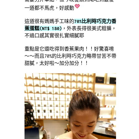
一道都不馬虎，好感動
這道很有媽媽手工味的
70%比利時巧克力香
蕉蛋糕(NT$ 180)
，外表長得很美式粗獷，
不過口感其實很扎實細膩耶
重點是它還吃得到香蕉果肉！！好驚喜唷
～～而且70%的比利時巧克力略帶甘苦不帶
甜膩，太好啦～加分加分！！