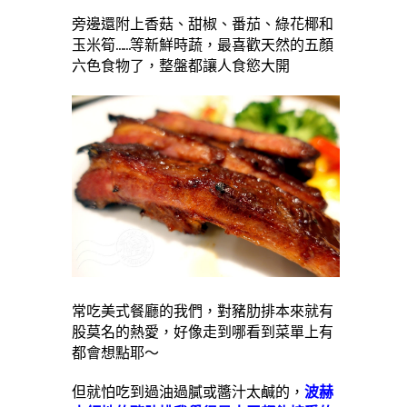
旁邊還附上香菇、甜椒、番茄、綠花椰和
玉米筍……等新鮮時蔬，最喜歡天然的五顏
六色食物了，整盤都讓人食慾大開
常吃美式餐廳的我們，對豬肋排本來就有
股莫名的熱愛，好像走到哪看到菜單上有
都會想點耶～
但就怕吃到過油過膩或醬汁太鹹的，
波赫