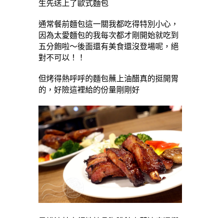
生先送上了歐式麵包
通常餐前麵包這一關我都吃得特別小心，
因為太愛麵包的我每次都才剛開始就吃到
五分飽啦～後面還有美食還沒登場呢，絕
對不可以！！
但烤得熱呼呼的麵包蘸上油醋真的挺開胃
的，好險這裡給的份量剛剛好