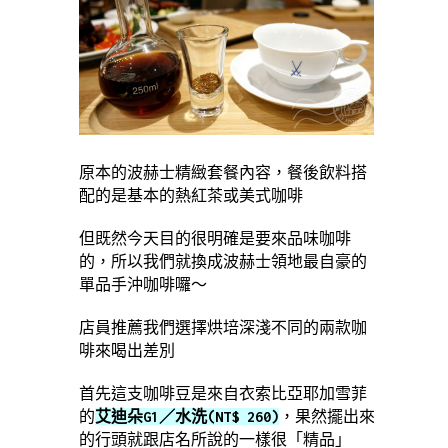
原本的波赫士精緻套餐內容，餐後飲料搭
配的是基本的熱紅茶或美式咖啡
但既然今天目的很明確是要來品味咖啡
的，所以我們就換成波赫士領地最自豪的
單品手沖咖啡囉～
店員推薦我們選擇烘培深淺不同的兩款咖
啡來喝出差別
首先這支咖啡豆是來自衣索比亞耶加雪菲
的
艾迪朵G1／水洗(NT$ 260)
，果然擺出來
的行頭就跟店名所說的一樣很「精品」