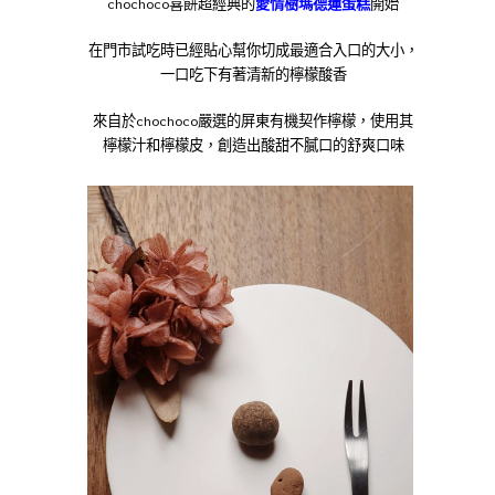
chochoco喜餅超經典的
愛情樹瑪德蓮蛋糕
開始
在門市試吃時已經貼心幫你切成最適合入口的大小，
一口吃下有著清新的檸檬酸香
來自於chochoco嚴選的屏東有機契作檸檬，使用其
檸檬汁和檸檬皮，創造出酸甜不膩口的舒爽口味