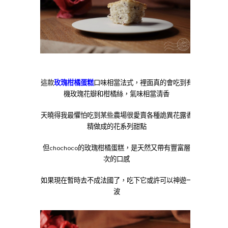
這款
玫瑰柑橘蛋糕
口味相當法式，裡面真的會吃到有
機玫瑰花瓣和柑橘絲，氣味相當清香
天曉得我最懼怕吃到某些農場很愛賣各種詭異花露香
精做成的花系列甜點
但chochoco的玫瑰柑橘蛋糕，是天然又帶有豐富層
次的口感
如果現在暫時去不成法國了，吃下它或許可以神遊一
波