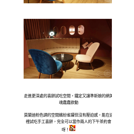
走進更深處的喜餅試吃空間，鐵定又讓準新娘的網美
魂蠢蠢欲動
莫蘭迪粉色調的空間繽紛雀躍但沒有壓迫感，能在這
裡試吃手工喜餅，完全可以當作兩人的下午茶約會
呀！