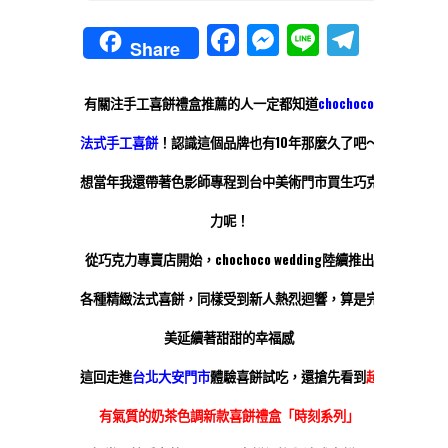
Facebook
Messenger
Line
Teleg
Share
有關注手工喜餅禮盒推薦的人一定都知道
chochoco
法式手工喜餅
！認識這個品牌也有10年那麼久了吧～
想當年我還帶著色影師專程到台中美術門市買生巧克
力呢！
從巧克力專賣店開始，chochoco wedding陸續推出
各種精緻法式喜餅，同樣受到新人熱烈迴響，算是完
美延續著甜甜的幸福感
這回走進
台北大安門市
體驗喜餅試吃，還搶先看到
超
有氣質的奶茶色調新款喜餅禮盒「時刻系列」