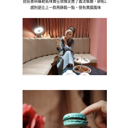
迷迭香與羅勒氣味實在很像走進了義法餐廳，餅乾口
感則是比上一款再酥鬆一點，很有異國風味