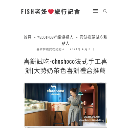
FISH老妞
旅行記食
首頁
»
WEDDINGS老編婚禮人
»
喜餅推薦試吃甜
點人
喜餅推薦試吃甜點人
2021 年 4 月 8 日
喜餅試吃-chochoco法式手工喜
餅|大勢奶茶色喜餅禮盒推薦