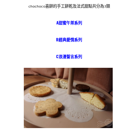
chochoco喜餅的手工餅乾及法式甜點共分為3類
A甜蜜午茶系列
B經典愛情系列
C浪漫誓言系列