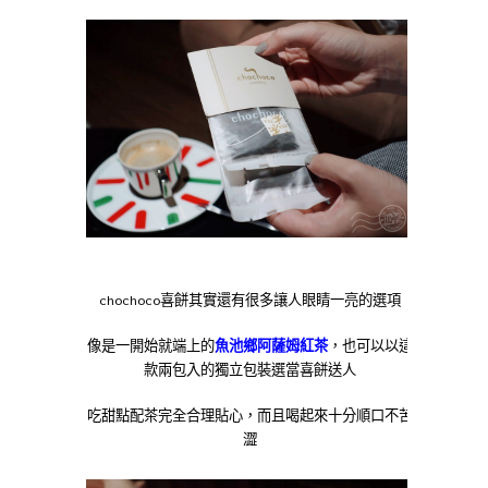
chochoco喜餅其實還有很多讓人眼睛一亮的選項
像是一開始就端上的
魚池鄉阿薩姆紅茶
，也可以以這
款兩包入的獨立包裝選當喜餅送人
吃甜點配茶完全合理貼心，而且喝起來十分順口不苦
澀