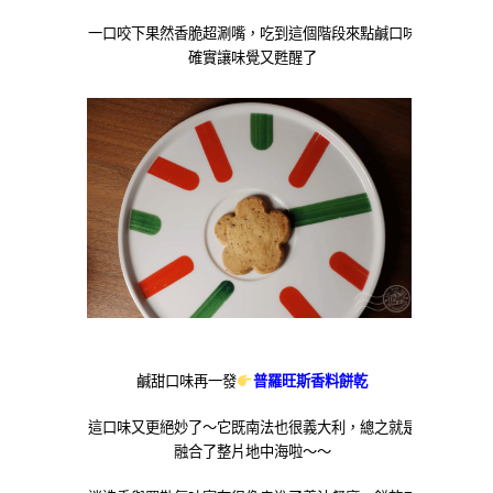
一口咬下果然香脆超涮嘴，吃到這個階段來點鹹口味
確實讓味覺又甦醒了
鹹甜口味再一發
普羅旺斯香料餅乾
這口味又更絕妙了～它既南法也很義大利，總之就是
融合了整片地中海啦～～