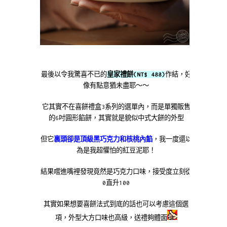
最後以令我驚喜不已的
皇家禮餅(NT$ 488)
作結，好
像有點意猶未盡耶～～
它其實不在喜餅禮盒3系列的選單內，而是單獨販售
的6吋圓形餡餅，其實就是貌似中式大餅的外型
但它
裏頭卻是頂級黑巧克力和核桃內餡
，我一度還以
為是我超懼怕的紅豆泥耶！
結果嚐進嘴裡發現竟然是巧克力口味，接受度立刻從
0直升100
其實如果想要喜餅法式到底的話也可以考慮這個選
項，外型大方口味也高級，送禮夠體面