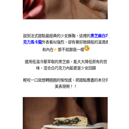
說到法式甜點最經典的少女酥胸，這裡的
黑芝麻白巧
克力馬卡龍
外表看似強烈，卻有著好媳婦般的溫潤柔
和內在
那不就跟我一樣
選用低溫冷壓萃取的黑芝麻，能大大降低原有的苦
味，混合白巧克力內餡更是少女回歸
輕咬一口就想轉圈圈的愉悅感，把甜點應盡的本分完
美表現啊！！