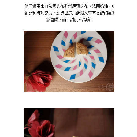
他們選用來自法國的布列塔尼鹽之花、法國奶油，搭
配比利時巧克力，創造出這片酥鬆又帶有香醇的氣質
系喜餅，而且甜度不高唷！