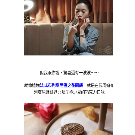
但我跟你說，驚喜還有一波波～～
就像這塊
法式布列塔尼鹽之花圓餅
，就是在我周遊布
列塔尼酥餅界((嗯？極少見的巧克力口味