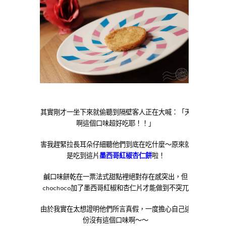
其實剛才一坐下來就偷聽到隔壁客人正在大喊：「天
啊這個口味超好吃耶！！」
害我趕緊拉長耳朵仔細聽他們到底在吃什麼～原來就
是吃到這片
墨西哥紅椒杏仁餅
啦！
鹹口味餅乾在一票法式甜點裡絕對存在感突出，但
chochoco加了墨西哥紅椒和杏仁片才能做到不突兀
由於我實在太想證明他們所言真假，一度擔心自己這
份沒有這個口味啊～～