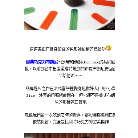
這道害正在健身節食的色影師拍到差點破功
經典巧克力布朗尼
也是我和他對chochoco的共同回
憶，以前到台中出差還會特地到門市買布朗尼帶回台
北給他呢～～
品牌經典之作在法式喜餅裡變身迷你好入口的4小顆
Size，外表的粗獷烤痕還在，但它卻不是美式布朗
尼的那種乾口質地
就像我們第一次吃到它時的驚喜，那股濃郁濕潤口感
依然保留，完全是比利時巧克力的甜美傑作