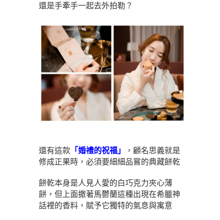
還是手牽手一起去外拍勒？
還有這款
「婚禮的祝福」
，顧名思義就是
修成正果時，必須要細細品嘗的典藏餅乾
餅乾本身是人見人愛的白巧克力夾心薄
餅，但上面撒著馬鬱蘭這種出現在希臘神
話裡的香料，賦予它獨特的氣息與寓意