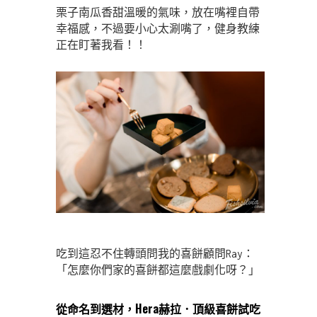
栗子南瓜香甜溫暖的氣味，放在嘴裡自帶
幸福感，不過要小心太涮嘴了，健身教練
正在盯著我看！！
吃到這忍不住轉頭問我的喜餅顧問Ray：
「怎麼你們家的喜餅都這麼戲劇化呀？」
從命名到選材，Hera赫拉．頂級喜餅試吃