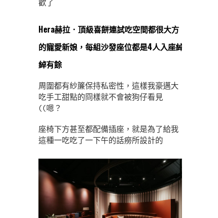
歡了
Hera赫拉．頂級喜餅連試吃空間都很大方
的寵愛新娘，每組沙發座位都是4人入座綽
綽有餘
周圍都有紗簾保持私密性，這樣我豪邁大
吃手工甜點的冏樣就不會被狗仔看見
((嗯？
座椅下方甚至都配備插座，就是為了給我
這種一吃吃了一下午的話癆所設計的