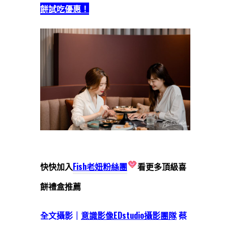
餅試吃優惠！
快快加入
Fish老妞粉絲團
看更多頂級喜
餅禮盒推薦
全文攝影｜
意識影像EDstudio攝影團隊
蔡