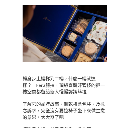
轉身步上樓梯到二樓，什麼一樓就這
樣？！Hera赫拉．頂級喜餅好奢侈的把一
樓空間都留給新人慢慢認識赫拉
了解它的品牌故事、餅乾禮盒包裝、及概
念訴求，完全沒有要拉椅子坐下來做生意
的意思，太大器了吧！