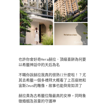
也許你會好奇Hera赫拉．頂級喜餅為何要
以希臘神話中的天后為名
不瞞你說赫拉我真的很熟((什麼啦！？尤
其去希臘一個多禮拜大概看了上百座她和
宙斯Zeus的雕像，故事也能倒背如流了
赫拉貴為古希臘位階最高的女神，同時象
徵婚姻及孩童的守護神