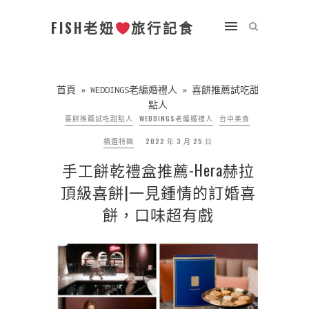
FISH老妞
旅行記食
首頁
»
WEDDINGS老編婚禮人
»
喜餅推薦試吃甜
點人
喜餅推薦試吃甜點人
WEDDINGS老編婚禮人
台中美食
精選特輯
2022 年 3 月 25 日
手工餅乾禮盒推薦-Hera赫拉
頂級喜餅|一見鍾情的訂婚喜
餅，口味超有戲