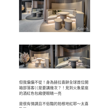
但我偏偏不從！身為赫拉喜餅全球首位開
箱部落客((是要講幾次？！見到火象星座
的酒紅色包廂便眼睛一亮
是很有情調且不俗豔的勃根地紅耶～太喜