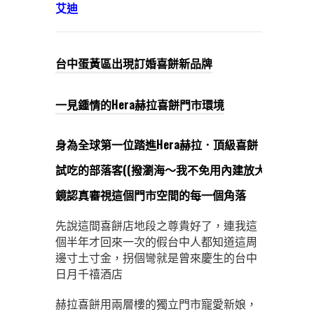
艾迪
台中蛋黃區出現訂婚喜餅新品牌
一見鍾情的Hera赫拉喜餅門市環境
身為全球第一位踏進Hera赫拉．頂級喜餅
試吃的部落客((撥瀏海～我不免用內建放大
鏡認真審視這個門市空間的每一個角落
先說這間喜餅店地段之尊貴好了，連我這
個半年才回來一次的假台中人都知道這周
邊寸土寸金，拐個彎就是曾來慶生的台中
日月千禧酒店
赫拉喜餅用兩層樓的獨立門市寵愛新娘，