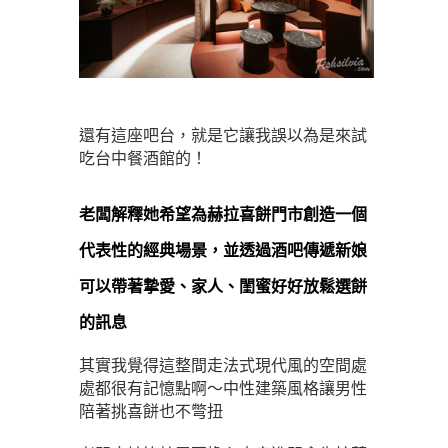
還有這座吧台，就是它讓我誤以為是來試
吃台中餐酒館的！
老闆解釋她希望為赫拉喜餅門市創造一個
代表性的經典場景，並透過酒吧傳遞新娘
可以帶著摯愛、家人、閨蜜好好放鬆選餅
的訊息
其實我覺得這整間走法式現代風的空間處
處都很有記憶點啊～中性建築風格讓男性
陪著挑喜餅也不彆扭