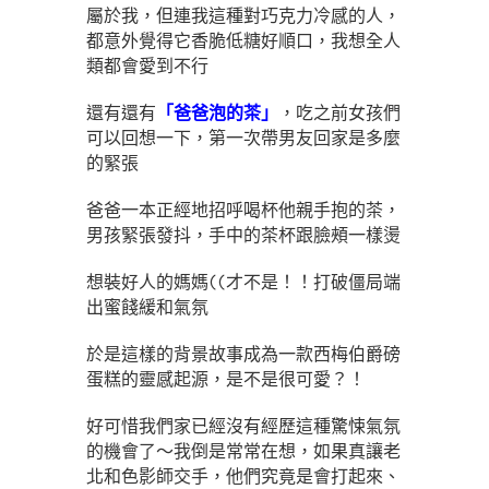
屬於我，但連我這種對巧克力冷感的人，
都意外覺得它香脆低糖好順口，我想全人
類都會愛到不行
還有還有
「爸爸泡的茶」
，吃之前女孩們
可以回想一下，第一次帶男友回家是多麼
的緊張
爸爸一本正經地招呼喝杯他親手抱的茶，
男孩緊張發抖，手中的茶杯跟臉頰一樣燙
想裝好人的媽媽((才不是！！打破僵局端
出蜜餞緩和氣氛
於是這樣的背景故事成為一款西梅伯爵磅
蛋糕的靈感起源，是不是很可愛？！
好可惜我們家已經沒有經歷這種驚悚氣氛
的機會了～我倒是常常在想，如果真讓老
北和色影師交手，他們究竟是會打起來、