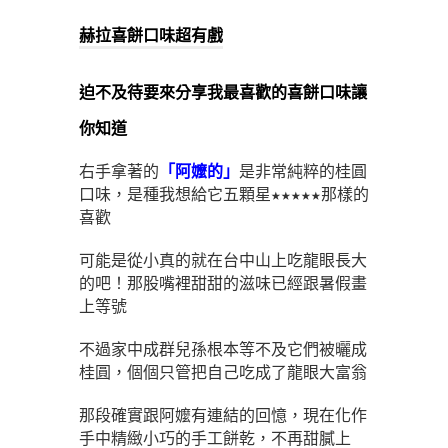
赫拉喜餅口味超有戲
迫不及待要來分享我最喜歡的喜餅口味讓
你知道
右手拿著的
「阿嬤的」
是非常純粹的桂圓
口味，是種我想給它五顆星★★★★★那樣的
喜歡
可能是從小真的就在台中山上吃龍眼長大
的吧！那股嘴裡甜甜的滋味已經跟暑假畫
上等號
不過家中成群兒孫根本等不及它們被曬成
桂圓，個個只管把自己吃成了龍眼大富翁
那段確實跟阿嬤有連結的回憶，現在化作
手中精緻小巧的手工餅乾，不再甜膩上