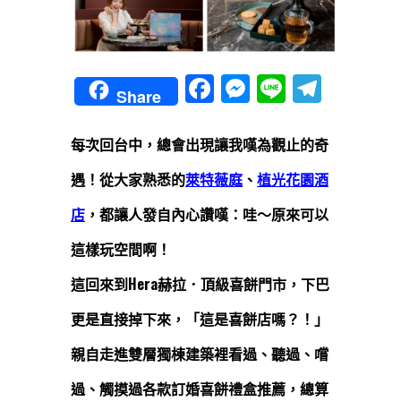
Facebook
Messenger
Line
Teleg
Share
每次回台中，總會出現讓我嘆為觀止的奇
遇！從大家熟悉的
萊特薇庭
、
植光花園酒
店
，都讓人發自內心讚嘆：哇～原來可以
這樣玩空間啊！
這回來到Hera赫拉．頂級喜餅門市，下巴
更是直接掉下來，「這是喜餅店嗎？！」
親自走進雙層獨棟建築裡看過、聽過、嚐
過、觸摸過各款訂婚喜餅禮盒推薦，總算