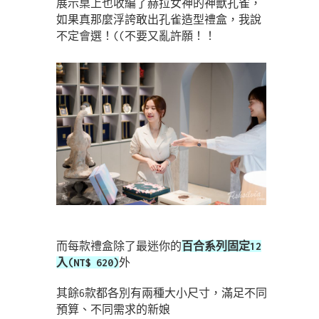
展示桌上也收編了赫拉女神的神獸孔雀，
如果真那麼浮誇敢出孔雀造型禮盒，我說
不定會選！((不要又亂許願！！
而每款禮盒除了最迷你的
百合系列固定12
入(NT$ 620)
外
其餘6款都各別有兩種大小尺寸，滿足不同
預算、不同需求的新娘