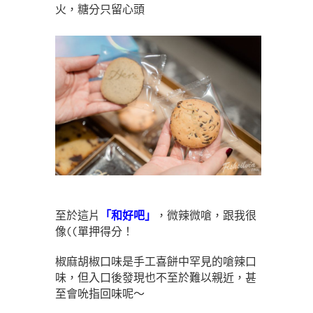
火，糖分只留心頭
至於這片
「和好吧」
，微辣微嗆，跟我很
像((單押得分！
椒麻胡椒口味是手工喜餅中罕見的嗆辣口
味，但入口後發現也不至於難以親近，甚
至會吮指回味呢～