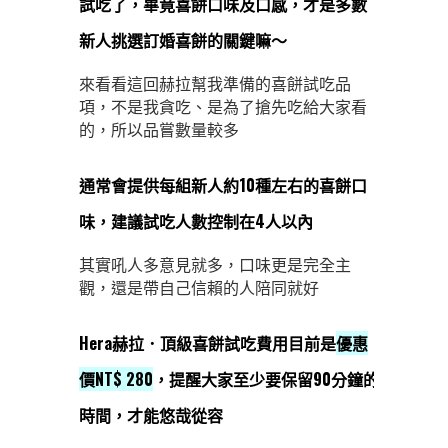
試吃了，畢竟喜餅口味及口感，才是多數
新人挑選訂婚喜餅的關鍵嘛～
來看看這回赫拉幫我準備的喜餅試吃品
項，不是我貪吃、是為了搶先吃給大家看
的，所以品嘗數量較多
通常會提供每組新人約10種左右的喜餅口
味，建議試吃人數控制在4人以內
其實吼人多意見就多，口味更是完全主
觀，還是帶自己信賴的人陪同就好
Hera赫拉．頂級喜餅試吃費用目前是
優惠
價NT$ 280
，提醒大家至少要保留90分鐘的
時間，才能悠哉從容