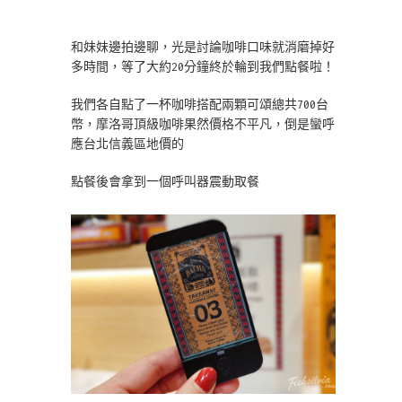
和妹妹邊拍邊聊，光是討論咖啡口味就消磨掉好
多時間，等了大約20分鐘終於輪到我們點餐啦！
我們各自點了一杯咖啡搭配兩顆可頌總共700台
幣，摩洛哥頂級咖啡果然價格不平凡，倒是蠻呼
應台北信義區地價的
點餐後會拿到一個呼叫器震動取餐