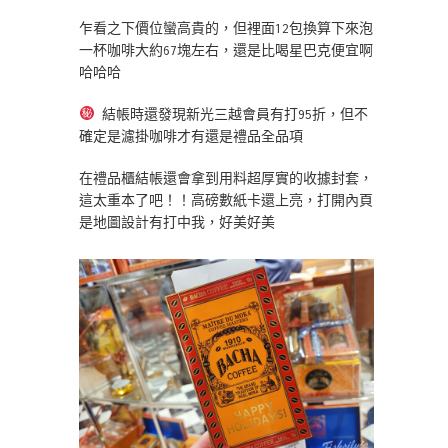
乍看之下價位蠻高貴的，但裡面12包換算下來泡
一杯咖啡大約67塊左右，還是比喝星巴克便宜啊
哈哈哈
結帳時還發現新光三越會員有打95折，但不
確定是濾掛咖啡才有還是禮品全品項
在禮品櫃結帳還會拿到用料超厚實的收據封套，
這太重本了吧！！高磅數紙卡還上亮，打開內頁
是地圖設計有打中我，好美好美