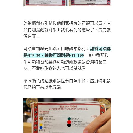
外帶櫃還有甜點和他們家招牌的可頌可以買，店
員特別提醒就剩架上我們看到的這些了，賣完就
沒有囉！
可頌單顆80元起跳，口味鹹甜都有，
甜香可頌都
是NT$ 80、鹹香可頌則是NT$ 100
，其中番茄和
牛可頌和番茄菜卷可頌這兩款還是台灣特製口
味，不愛吃甜食的人也可以試試看
不同顏色的貼紙則是區分口味用的，店員特地請
我們拍下來以免混淆