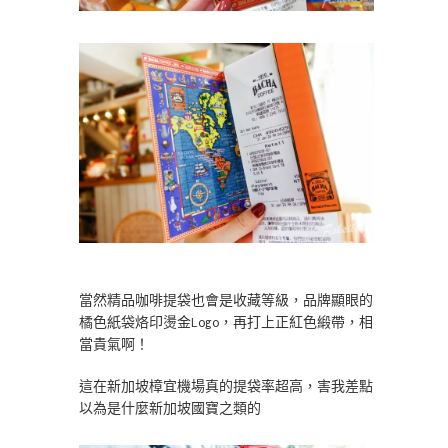
當然精品咖啡提袋也會是收藏等級，品牌顯眼的
橘色紙袋烙印燙金Logo，再打上正紅色緞帶，相
當貴氣啊！
這在新加坡樟宜機場真的提袋率超高，害我差點
以為是什麼新加坡國寶之類的