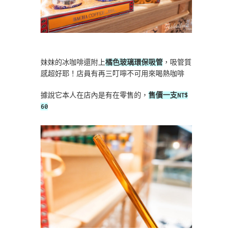
妹妹的冰咖啡還附上
橘色玻璃環保吸管
，吸管質
感超好耶！店員有再三叮嚀不可用來喝熱咖啡
據說它本人在店內是有在零售的，
售價一支NT$
60