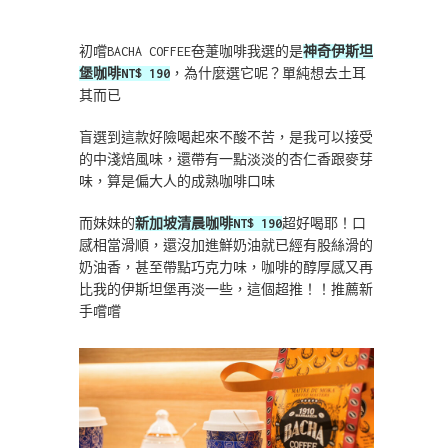
初嚐BACHA COFFEE夿萐咖啡我選的是
神奇伊斯坦
堡咖啡NT$ 190
，為什麼選它呢？單純想去土耳
其而已
盲選到這款好險喝起來不酸不苦，是我可以接受
的中淺焙風味，還帶有一點淡淡的杏仁香跟麥芽
味，算是偏大人的成熟咖啡口味
而妹妹的
新加坡清晨咖啡NT$ 190
超好喝耶！口
感相當滑順，還沒加進鮮奶油就已經有股絲滑的
奶油香，甚至帶點巧克力味，咖啡的醇厚感又再
比我的伊斯坦堡再淡一些，這個超推！！推薦新
手嚐嚐