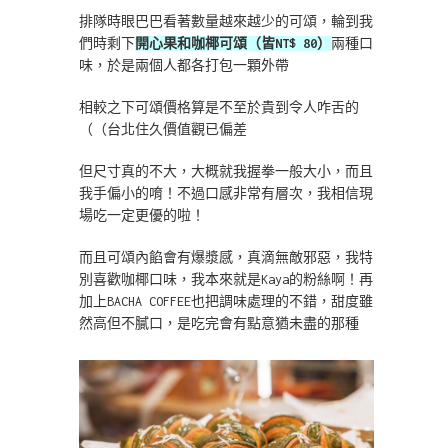
排隊時眼巴巴看著數量越來越少的可頌，輪到我
們時剩下
開心果和咖椰可頌（皆NT$ 80）
兩種口
味，於是兩個人都各打包一顆外帶
相較之下可頌價格算是不至於貴到令人咋舌的
（（台北住久價值觀已偏差
但尺寸真的不大，大概就我握拳一般大小，而且
我手偏小的唷！不過口感非常有層次，我相信現
場吃一定更優的啦！
而且可頌內餡會有爆漿感，真滴無敵邪惡，我特
別喜歡咖椰口味，我本來就是Kaya的粉絲啊！再
加上BACHA COFFEE也把調味處理的不錯，甜度雖
然高但不膩口，是吃完會有點意猶未盡的那種