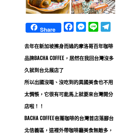
Facebook
Messenger
Line
Teleg
Share
去年在新加坡擦身而過的摩洛哥百年咖啡
品牌BACHA COFFEE，居然在我回台灣沒多
久就到台北展店了
所以出國沒喝、沒吃到的異國美食也不用
太惆悵，它很有可能馬上就要來台灣開分
店啦！！
BACHA COFFEE夿萐咖啡的台灣首店落腳台
北信義區，這裡外帶咖啡廳美食無敵多，