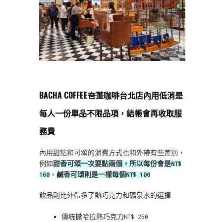
BACHA COFFEE夿萐咖啡台北店內用低消是
每人一份單品不限品項，結帳會再收取服
務費
內用甜點和可頌的消費方式也和外帶有些差別，
例如
甜香可頌一次要點兩個，所以每份會是NT$
160
，
鹹香可頌則是一樣每個NT$ 100
飲品則比外帶多了熱巧克力和礦泉水的選擇
傳統撒哈拉熱巧克力NT$ 250