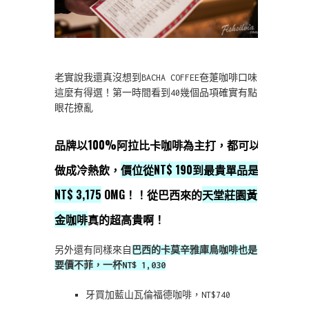
老實說我還真沒想到BACHA COFFEE夿萐咖啡口味
這麼有得選！第一時間看到40幾個品項確實有點
眼花撩亂
品牌以100%阿拉比卡咖啡為主打，都可以
做成冷熱飲，
價位從NT$ 190到最貴單品是
NT$ 3,175
OMG！！從巴西來的
天堂莊園黃
金咖啡
真的超高貴啊！
另外還有同樣來自
巴西的卡莫辛雅庫鳥咖啡也是
要價不菲，一杯NT$ 1,030
牙買加藍山瓦倫福德咖啡，NT$740