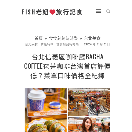
FISH老妞
旅行記食
首頁
»
食食刻刻時時樂
»
台北美食
台北美食
精選特輯
食食刻刻時時樂
2024 年 2 月 2 日
台北信義區咖啡廳BACHA
COFFEE夿萐咖啡台灣首店評價
低？菜單口味價格全紀錄