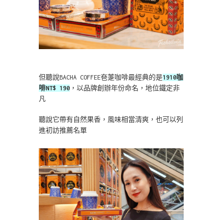
但聽說BACHA COFFEE夿萐咖啡最經典的是
1910咖
啡NT$ 190
，以品牌創辦年份命名，地位鐵定非
凡
聽說它帶有自然果香，風味相當清爽，也可以列
進初訪推薦名單